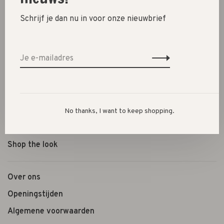
Schrijf je dan nu in voor onze nieuwbrief
New
SALE 30%
SALE 60%
Kleding
Schoenen
Cadeautjes
No thanks, I want to keep shopping.
Lifestyle
Shop the look
Over ons
Openingstijden
Algemene voorwaarden