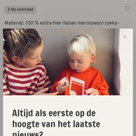
2 Op voorraad
Material: 100 % extra fine Italian merinowool (oeko-
tex,mulesing free).
✕
-
+
Aantal:
Toevoegen aan winkelwagen
Size guide
Altijd als eerste op de
Deel dit product:
Facebook
Twitter
Pinterest
E-mail
hoogte van het laatste
nieuws?