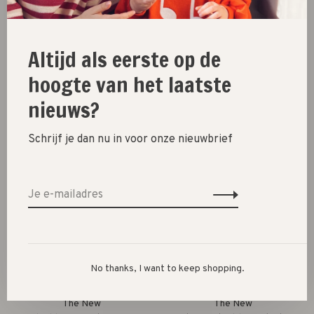
Altijd als eerste op de
The New
The New
hoogte van het laatste
Bern baggy fit worker
Madrid baggy fit jeans //
nieuws?
jeans // unwashed blue
black denim wash
€46,95
€42,95
Schrijf je dan nu in voor onze nieuwbrief
No thanks, I want to keep shopping.
The New
The New