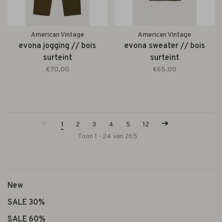
American Vintage
American Vintage
evona jogging // bois
evona sweater // bois
surteint
surteint
€70,00
€65,00
1
2
3
4
5
12
Toon 1 - 24 van 265
New
SALE 30%
SALE 60%