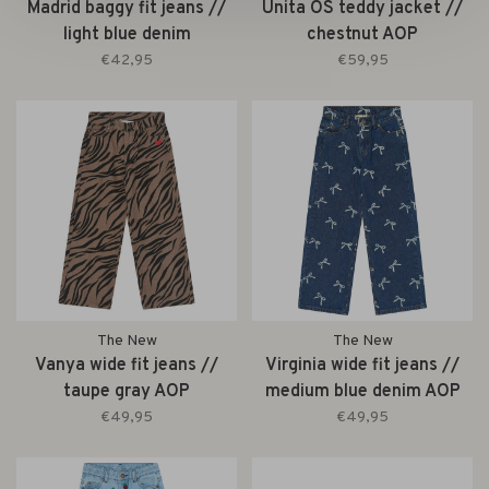
Madrid baggy fit jeans //
Unita OS teddy jacket //
light blue denim
chestnut AOP
€42,95
€59,95
The New
The New
Vanya wide fit jeans //
Virginia wide fit jeans //
taupe gray AOP
medium blue denim AOP
€49,95
€49,95