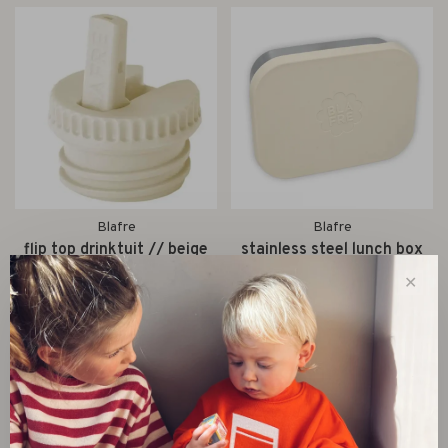
Blafre
Blafre
flip top drinktuit // beige
stainless steel lunch box
with silicone lid // beige
€7,95
✕
€29,95