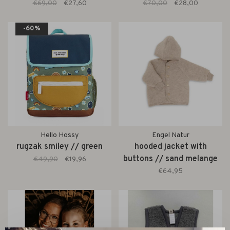
€69,00
€27,60
€70,00
€28,00
-60%
Hello Hossy
Engel Natur
rugzak smiley // green
hooded jacket with
buttons // sand melange
€49,90
€19,96
€64,95