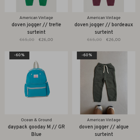
American Vintage
American Vintage
doven jogger // trefle
doven jogger // bordeaux
surteint
surteint
€65,00
€26,00
€65,00
€26,00
-60%
-60%
Ocean & Ground
American Vintage
daypack gooday M // GR
doven jogger // algue
Blue
surteint