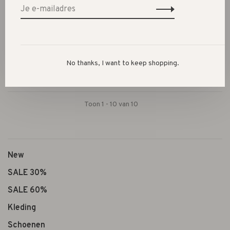
Engel Natur
Engel Natur
hooded jacket with button
hooded jacket with
//walnuss
buttons // rosewood
€64,95
€64,95
No thanks, I want to keep shopping.
Toon 1 - 10 van 10
New
SALE 30%
SALE 60%
Kleding
Schoenen