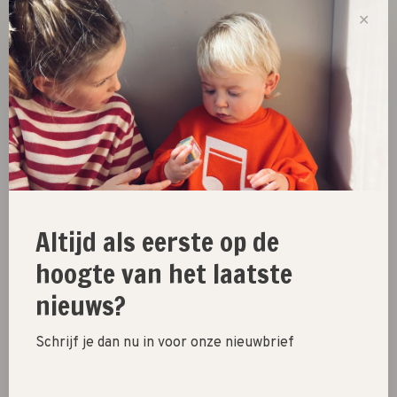
✕
Alwero
Alwero
bodywarmer alpen // lilly
bodywarmer alpen //
graphite
€47,95
€47,95
Altijd als eerste op de
hoogte van het laatste
nieuws?
Schrijf je dan nu in voor onze nieuwbrief