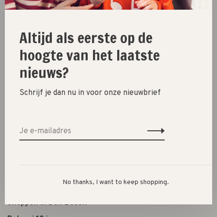
Kleding
Schoenen
Altijd als eerste op de
Cadeautjes
hoogte van het laatste
Lifestyle
nieuws?
Shop the look
Schrijf je dan nu in voor onze nieuwbrief
Over ons
Openingstijden
Algemene voorwaarden
Privacybeleid
Betaalmethoden
No thanks, I want to keep shopping.
Verzenden, ruilen & retourneren
Shoppen in Den Bosch