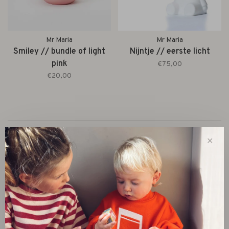
Mr Maria
Mr Maria
Smiley // bundle of light
Nijntje // eerste licht
pink
€75,00
€20,00
Toon 1 - 2 van 2
✕
New
SALE 30%
SALE 60%