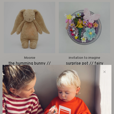
Moonie
invitation to imagine
the humming bunny //
surprise pot // fairy
cappuccino
€12,99
✕
€79,95