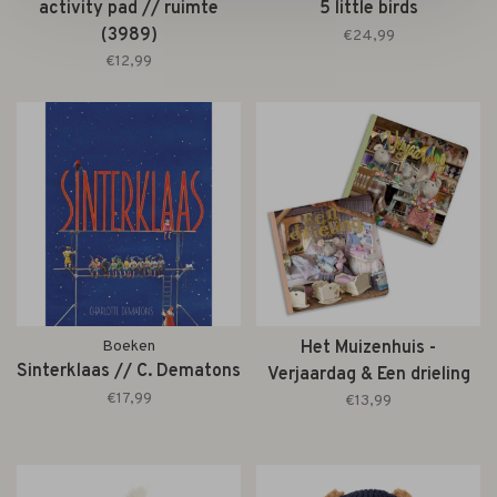
activity pad // ruimte
5 little birds
(3989)
€24,99
€12,99
Boeken
Het Muizenhuis -
Sinterklaas // C. Dematons
Verjaardag & Een drieling
€17,99
€13,99