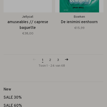
Jellycat
Boeken
amuseables // caprese
De ienimini eenhoorn
baguette
€15,99
€38,00
1
2
3
Toon 1 - 24 van 68
New
SALE 30%
SALE 60%