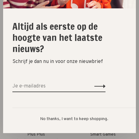
Altijd als eerste op de
Jellycat
Tablo
hoogte van het laatste
roarwell // sea lion
tablet // blauw
nieuws?
€55,00
€64,99
Schrijf je dan nu in voor onze nieuwbrief
No thanks, I want to keep shopping.
Plus Plus
Smart Games