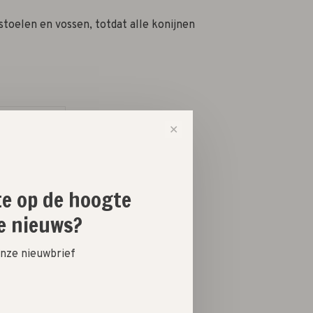
stoelen en vossen, totdat alle konijnen
-
+
✕
ste op de hoogte
e nieuws?
 onze nieuwbrief