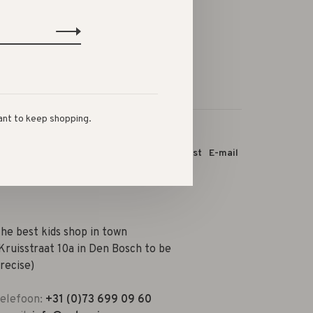
ant to keep shopping.
 dit product:
Facebook
Twitter
Pinterest
E-mail
he best kids shop in town
Kruisstraat 10a in Den Bosch to be
recise)
elefoon:
+31 (0)73 699 09 60