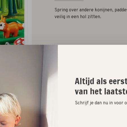
Spring over andere konijnen, padde
veilig in een hol zitten.
Aantal:
Toevoegen aan winkelwagen
Altijd als eer
Size guide
van het laatst
Schrijf je dan nu in voor