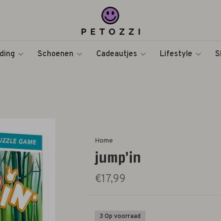
ding
Schoenen
Cadeautjes
Lifestyle
S
Home
jump'in
€17,99
3 Op voorraad