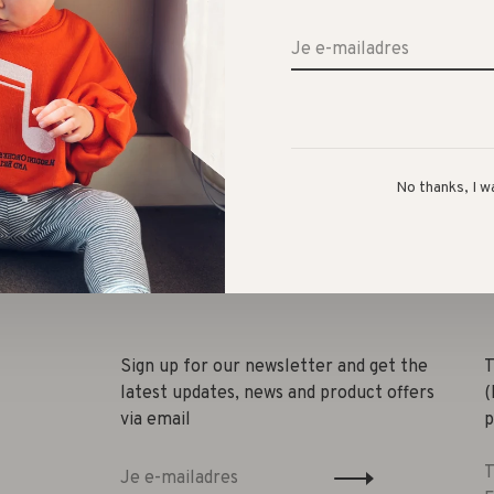
No thanks, I w
Deel
Sign up for our newsletter and get the
T
latest updates, news and product offers
(
via email
p
T