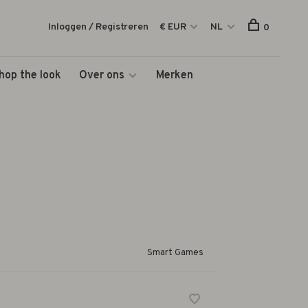
Inloggen / Registreren
€ EUR
NL
0
hop the look
Over ons
Merken
Smart Games