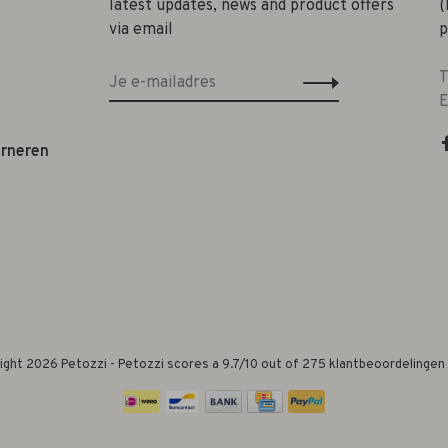
latest updates, news and product offers
(
via email
p
T
E
urneren
ight 2026 Petozzi
-
Petozzi
scores a
9.7
/
10
out of
275
klantbeoordelingen