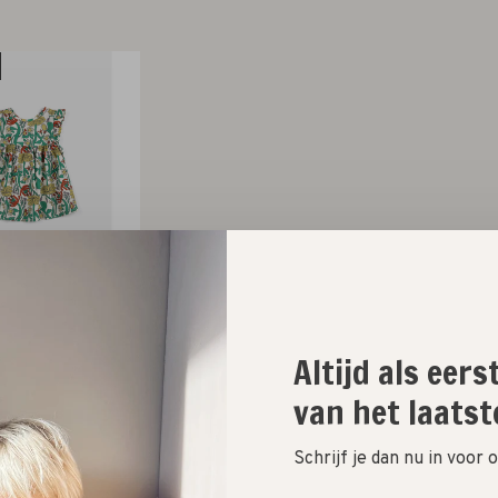
bo Choses
rbalist all over
Altijd als eer
dress // baby
van het laatst
,00
€26,00
Schrijf je dan nu in voor