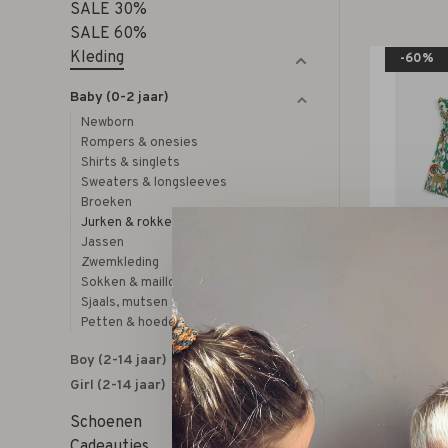
SALE 30%
SALE 60%
Kleding
-60%
Baby (0-2 jaar)
Newborn
Rompers & onesies
Shirts & singlets
Sweaters & longsleeves
Broeken
Jurken & rokken
Jassen
Zwemkleding
Sokken & maillots
Bo
Sjaals, mutsen & wanten
color he
Petten & hoeden
woven 
€65
Boy (2-14 jaar)
Girl (2-14 jaar)
Schoenen
Cadeautjes