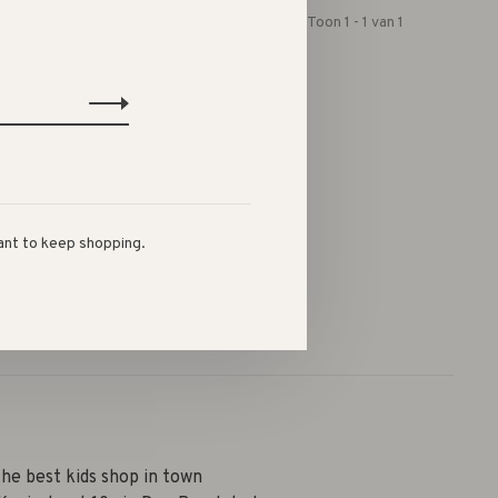
Toon 1 - 1 van 1
ant to keep shopping.
he best kids shop in town