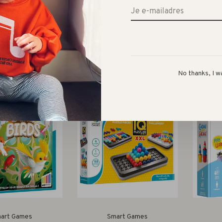
art Games
Spelendgoed
// my first farm
world's smallest //
world'
animals
pickleball set
No thanks, I w
€24,99
€9,95
art Games
Smart Games