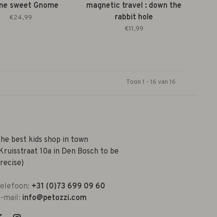
me sweet Gnome
magnetic travel : down the
rabbit hole
€24,99
€11,99
Toon 1 - 16 van 16
he best kids shop in town
Kruisstraat 10a in Den Bosch to be
recise)
elefoon:
+31 (0)73 699 09 60
-mail:
info@petozzi.com