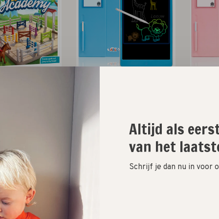
art Games
Tablo
se academy
tablet // blauw
t
€24,99
€64,99
Altijd als eer
van het laatst
Schrijf je dan nu in voor