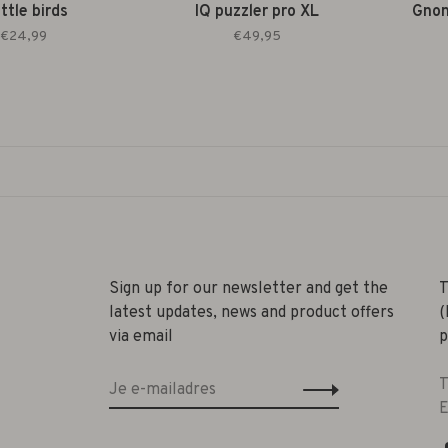
ittle birds
IQ puzzler pro XL
Gno
€24,99
€49,95
Sign up for our newsletter and get the
T
latest updates, news and product offers
(
via email
p
T
E