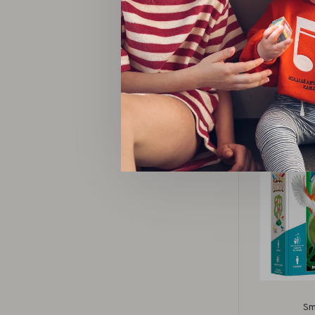
Sm
SmartMax 
Sm