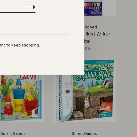
Spelendgoed
Spelendgoed
s smallest // jenga
world's smallest // lite
brite
€9,95
ant to keep shopping.
€9,95
Smart Games
Smart Games