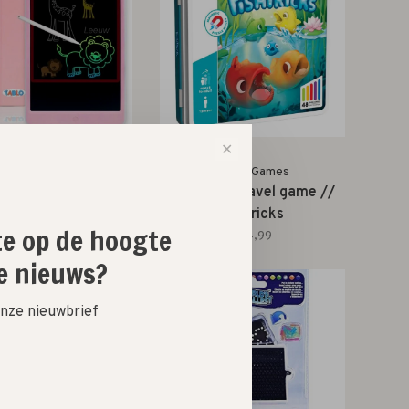
✕
Tablo
Smart Games
ablet // roze
magnetic travel game //
fishtricks
€64,99
ste op de hoogte
€14,99
e nieuws?
 onze nieuwbrief