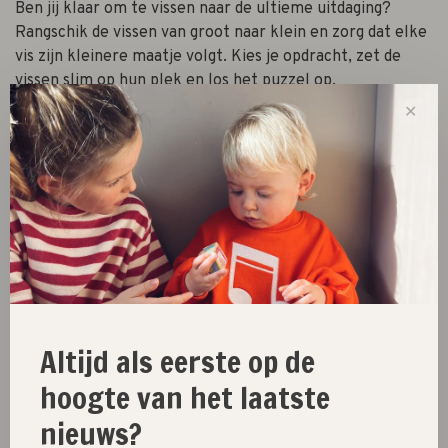
Ben jij klaar om te vissen naar de ultieme uitdaging?
Rangschik de vissen van groot naar klein en zorg dat elke
vis zijn kleinere maatje volgt. Kies je opdracht, zet de
vissen slim op hun plek en los het puzzel op.
✕
-
+
Aantal:
Toevoegen aan winkelwagen
Size guide
Deel dit product:
Facebook
Twitter
Pinterest
E-mail
Altijd als eerste op de
hoogte van het laatste
nieuws?