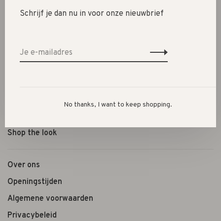
Schrijf je dan nu in voor onze nieuwbrief
New
SALE 30%
SALE 60%
Kleding
Schoenen
Cadeautjes
No thanks, I want to keep shopping.
Lifestyle
Shop the look
Over ons
Openingstijden
Algemene voorwaarden
Privacybeleid