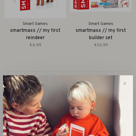
Smart Games
Smart Games
smartmaxx // my first
smartmaxx // my first
reindeer
builder set
€4,99
€32,99
Toon 1 - 2 van 2
✕
New
SALE 30%
SALE 60%