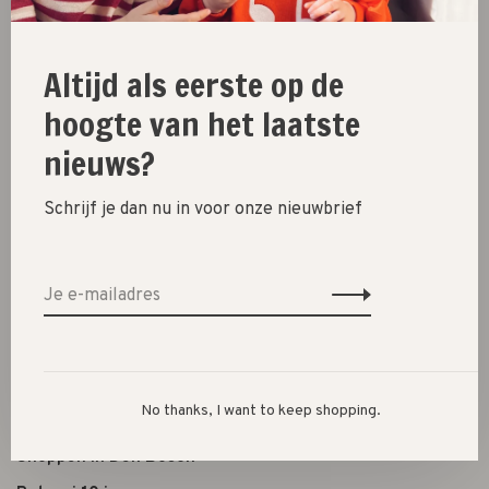
Kleding
Schoenen
Altijd als eerste op de
Cadeautjes
hoogte van het laatste
Lifestyle
nieuws?
Shop the look
Schrijf je dan nu in voor onze nieuwbrief
Over ons
Openingstijden
Algemene voorwaarden
Privacybeleid
Betaalmethoden
No thanks, I want to keep shopping.
Verzenden, ruilen & retourneren
Shoppen in Den Bosch