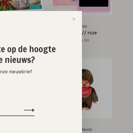
✕
Smart Games
Tablo
orse academy
tablet // roze
€24,99
€64,99
ste op de hoogte
e nieuws?
 onze nieuwbrief
Monchhichi
Monchhichi