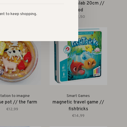
inibebichhichi in
jongen met slab 20cm //
gmandje // 20cm
rood
ant to keep shopping.
€49,99
€22,50
itation to imagine
Smart Games
se pot // the farm
magnetic travel game //
fishtricks
€12,99
€14,99