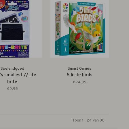
Spelendgoed
Smart Games
's smallest // lite
5 little birds
brite
€24,99
€9,95
Toon 1 - 24 van 30