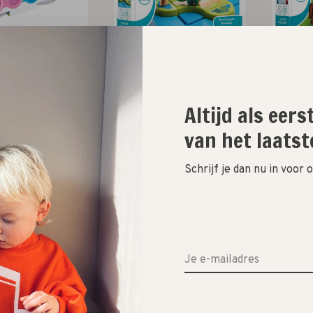
art Games
Smart Games
reverso
dinosaurs mystic islands
h
€5,99
€24,99
Altijd als eer
van het laatst
Schrijf je dan nu in voor
onchhichi
Monchhichi