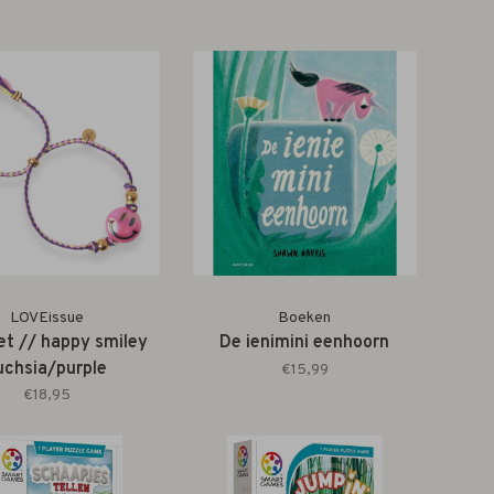
LOVEissue
Boeken
et // happy smiley
De ienimini eenhoorn
uchsia/purple
€15,99
€18,95