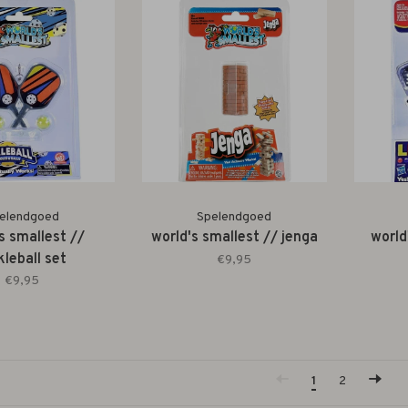
elendgoed
Spelendgoed
s smallest //
world's smallest // jenga
world
kleball set
€9,95
€9,95
1
2