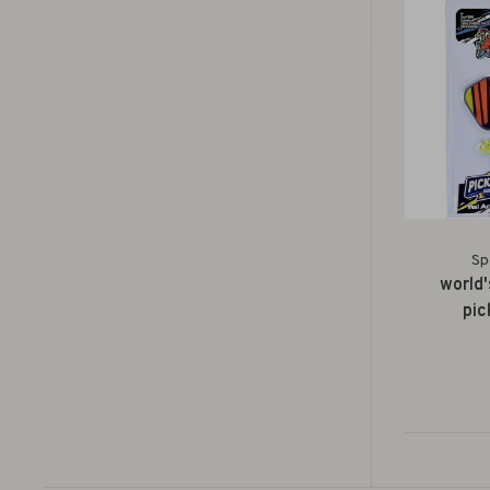
Sp
world'
pic