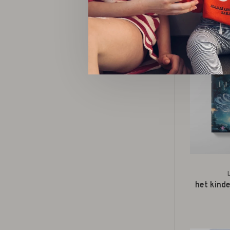
familie m
het kind