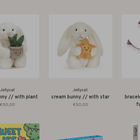
Jellycat
Jellycat
ny // with plant
cream bunny // with star
bracel
f
€50,00
€50,00