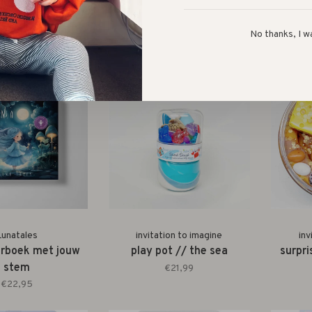
onchhichi set //
in draagmand // 20cm
met m
20cm
draa
€38,99
No thanks, I w
€59,99
Lunatales
invitation to imagine
inv
erboek met jouw
play pot // the sea
surpri
stem
€21,99
€22,95