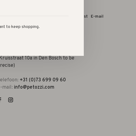
 dit product:
Facebook
Twitter
Pinterest
E-mail
ant to keep shopping.
he best kids shop in town
Kruisstraat 10a in Den Bosch to be
recise)
elefoon:
+31 (0)73 699 09 60
-mail:
info@petozzi.com