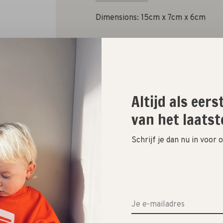
Dimensions: 15cm x 7cm x 6cm
Aantal:
Altijd als eer
Toevoegen aan winkelwagen
van het laatst
Size guide
Schrijf je dan nu in voor