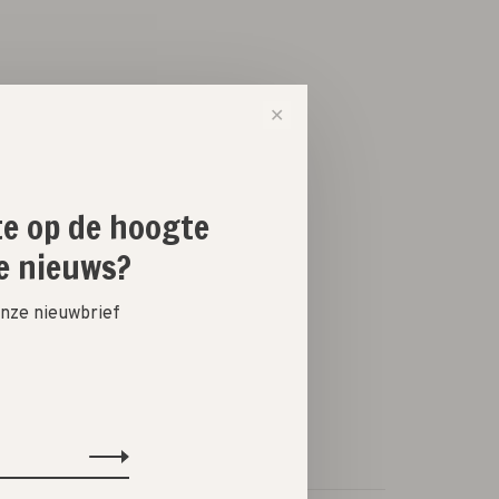
✕
-
+
ste op de hoogte
e nieuws?
 onze nieuwbrief