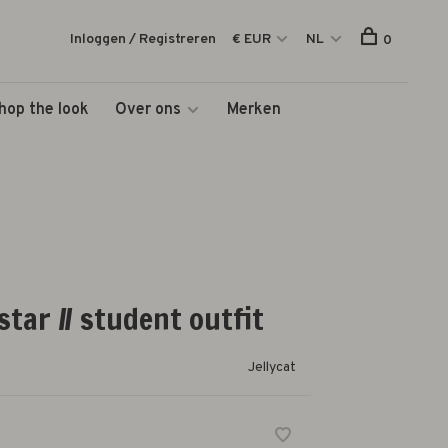
Inloggen / Registreren
€ EUR
NL
0
hop the look
Over ons
Merken
tar // student outfit
Jellycat