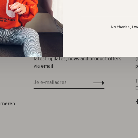
Deel
No thanks, I w
Sign up for our newsletter and get the
T
latest updates, news and product offers
(
via email
p
T
E
urneren