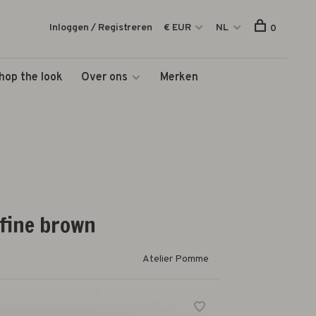
Inloggen / Registreren
€ EUR
NL
0
hop the look
Over ons
Merken
 fine brown
Atelier Pomme