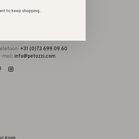
ant to keep shopping.
he best kids shop in town
Kruisstraat 10a in Den Bosch to be
recise)
elefoon:
+31 (0)73 699 09 60
-mail:
info@petozzi.com
 at
Kiyoh