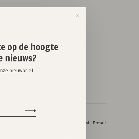
✕
-
+
ste op de hoogte
e nieuws?
 onze nieuwbrief
 dit product:
Facebook
Twitter
Pinterest
E-mail