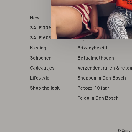
New
Over ons
SALE 30%
Openingstijden
SALE 60%
Algemene voorwaarden
Kleding
Privacybeleid
Schoenen
Betaalmethoden
Cadeautjes
Verzenden, ruilen & reto
Lifestyle
Shoppen in Den Bosch
Shop the look
Petozzi 10 jaar
To do in Den Bosch
© Copyr