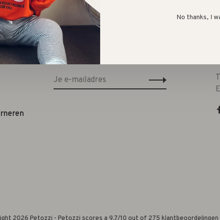
No thanks, I w
Sign up for our newsletter and get the
T
latest updates, news and product offers
(
via email
p
T
E
urneren
ight 2026 Petozzi
-
Petozzi
scores a
9.7
/
10
out of
275
klantbeoordelingen