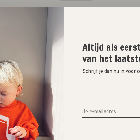
Aantal:
Altijd als eer
Toevoegen aan winkelwagen
van het laatst
Size guide
Schrijf je dan nu in voor
Deel