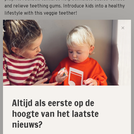
and relieve teething gums. Introduce kids into a healthy
lifestyle with this veggie teether!
✕
-
+
Aantal:
Toevoegen aan winkelwagen
Size guide
Deel dit product:
Facebook
Twitter
Pinterest
E-mail
Altijd als eerste op de
hoogte van het laatste
nieuws?
New