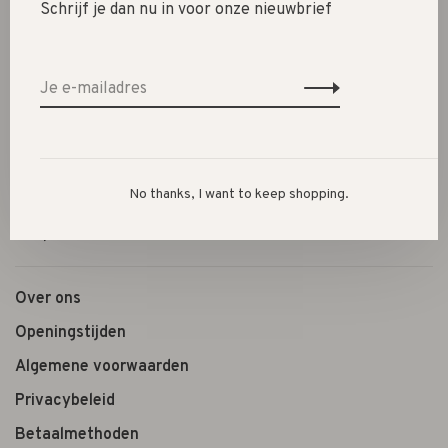
Schrijf je dan nu in voor onze nieuwbrief
SALE 30%
SALE 60%
Kleding
Schoenen
Cadeautjes
No thanks, I want to keep shopping.
Lifestyle
Shop the look
Over ons
Openingstijden
Algemene voorwaarden
Privacybeleid
Betaalmethoden