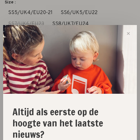
Size :
SS5/UK4/EU20-21
SS6/UK5/EU22
SS7/UK6/EU23
SS8/UK7/EU24
✕
SS9/UK8/EU25
SS10/UK9/EU26-27
SS11/UK10/EU28
SS12/UK11/EU29
Niet op voorraad
Size guide
Deel dit product:
Facebook
Twitter
Pinterest
E-mail
Altijd als eerste op de
hoogte van het laatste
nieuws?