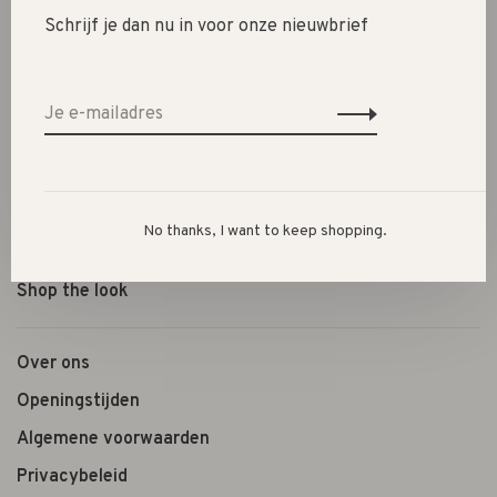
Schrijf je dan nu in voor onze nieuwbrief
New
SALE 30%
SALE 60%
Kleding
Schoenen
Cadeautjes
No thanks, I want to keep shopping.
Lifestyle
Shop the look
Over ons
Openingstijden
Algemene voorwaarden
Privacybeleid