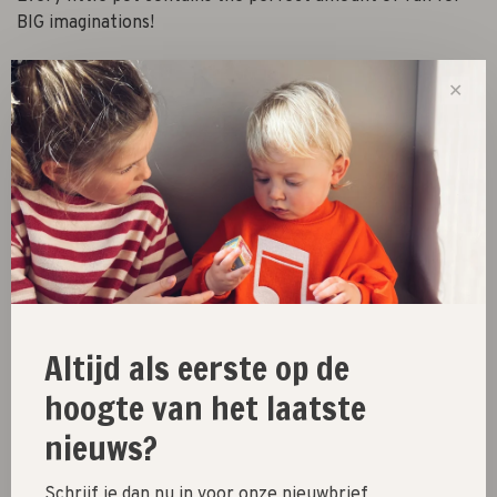
BIG imaginations!
✕
-
+
Aantal:
Toevoegen aan winkelwagen
Size guide
Deel dit product:
Facebook
Twitter
Pinterest
E-mail
Altijd als eerste op de
hoogte van het laatste
nieuws?
New
Schrijf je dan nu in voor onze nieuwbrief