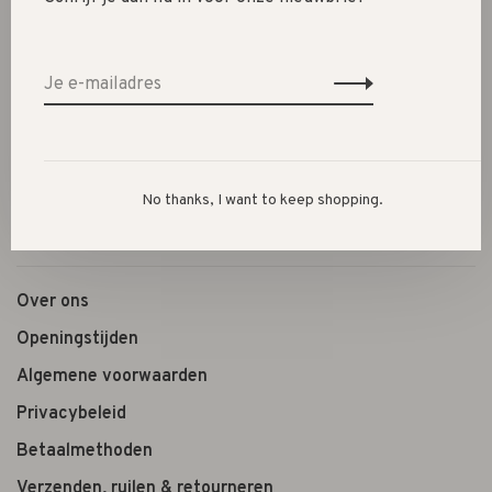
SALE 30%
SALE 60%
Kleding
Schoenen
Cadeautjes
Lifestyle
No thanks, I want to keep shopping.
Shop the look
Over ons
Openingstijden
Algemene voorwaarden
Privacybeleid
Betaalmethoden
Verzenden, ruilen & retourneren