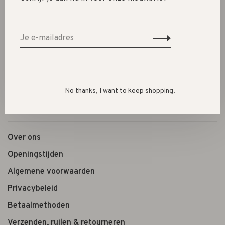
SALE 30%
SALE 60%
Kleding
Schoenen
Cadeautjes
Lifestyle
No thanks, I want to keep shopping.
Shop the look
Over ons
Openingstijden
Algemene voorwaarden
Privacybeleid
Betaalmethoden
Verzenden, ruilen & retourneren