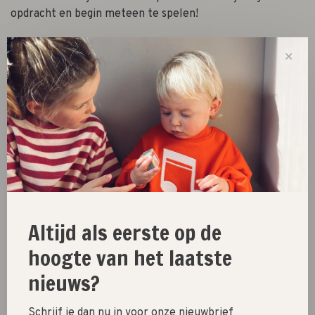
opdracht en begin meteen te spelen!
✕
-
+
Aantal:
Toevoegen aan winkelwagen
Size guide
Deel dit product:
Facebook
Twitter
Pinterest
E-mail
Altijd als eerste op de
hoogte van het laatste
nieuws?
New
Schrijf je dan nu in voor onze nieuwbrief