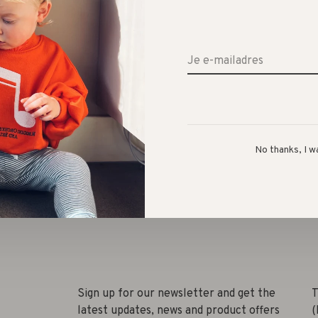
Aantal:
Toevoegen aan winkelwagen
Size guide
No thanks, I w
Deel
Sign up for our newsletter and get the
T
latest updates, news and product offers
(