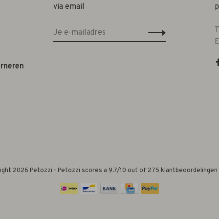
via email
p
T
E
urneren
ight 2026 Petozzi
-
Petozzi
scores a
9.7
/
10
out of
275
klantbeoordelingen