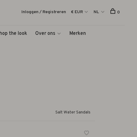
Inloggen / Registreren
€ EUR
NL
0
hop the look
Over ons
Merken
Salt Water Sandals