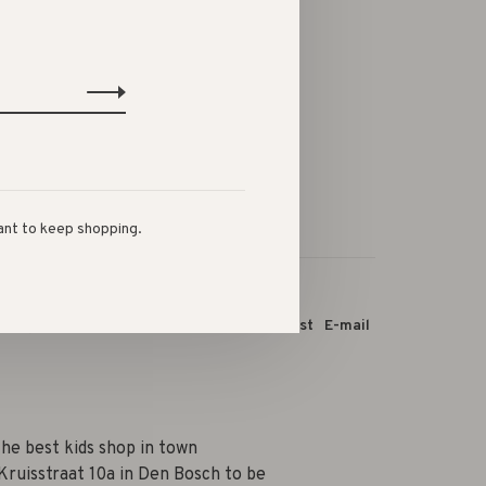
-
+
ant to keep shopping.
 dit product:
Facebook
Twitter
Pinterest
E-mail
he best kids shop in town
Kruisstraat 10a in Den Bosch to be