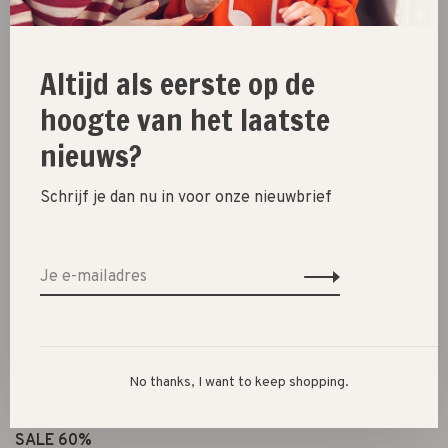
Altijd als eerste op de
Skin-friendly and repositionable, they’re easy to apply to
hoogte van het laatste
create a unique and vibrant look.
nieuws?
Perfect for adding a bold, creative touch to nails, with a
comfortable, irritation-free experience!
Schrijf je dan nu in voor onze nieuwbrief
New
No thanks, I want to keep shopping.
SALE 30%
SALE 60%