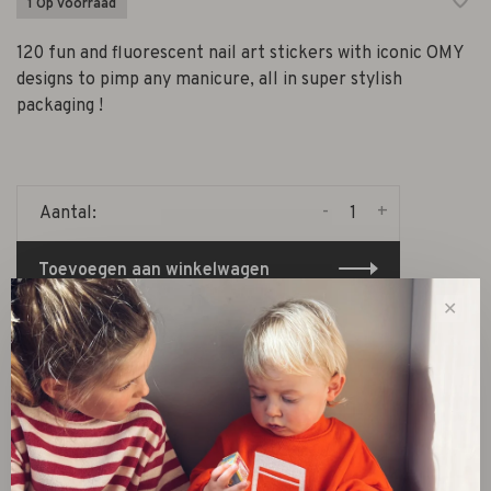
1 Op voorraad
120 fun and fluorescent nail art stickers with iconic OMY
designs to pimp any manicure, all in super stylish
packaging !
-
+
Aantal:
Toevoegen aan winkelwagen
✕
Size guide
Deel dit product:
Facebook
Twitter
Pinterest
E-mail
Beschrijving