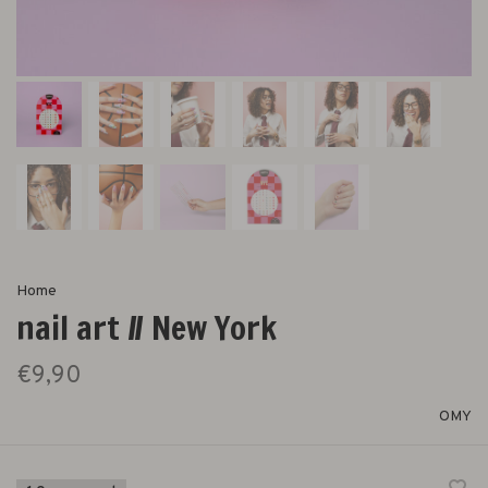
Home
nail art // New York
€9,90
OMY