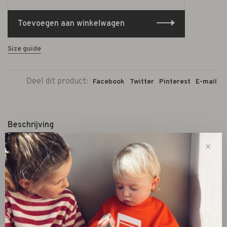
Toevoegen aan winkelwagen
Size guide
Deel dit product:
Facebook
Twitter
Pinterest
E-mail
Beschrijving
✕
De
Lin Lin Kettle thermosfles van 1 liter
is ontworpen
voor lange dagen, onderweg of op kantoor. Dankzij de
dubbele RVS-isolatie houdt deze thermosfles je drank tot
36 uur koud
en
24 uur warm
.