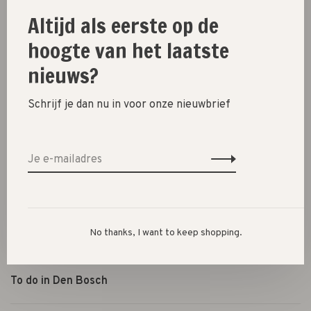
Cadeautjes
Altijd als eerste op de
Lifestyle
hoogte van het laatste
Shop the look
nieuws?
Over ons
Schrijf je dan nu in voor onze nieuwbrief
Openingstijden
Algemene voorwaarden
Privacybeleid
Betaalmethoden
Verzenden, ruilen & retourneren
No thanks, I want to keep shopping.
Shoppen in Den Bosch
Petozzi 10 jaar
To do in Den Bosch