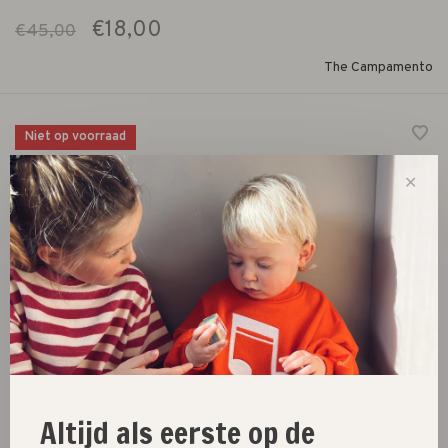
€18,00
€45,00
The Campamento
Niet op voorraad
shorts with allover horses print
✕
Size :
3Y
4Y
5/6Y
7/8Y
9/10Y
Niet op voorraad
Altijd als eerste op de
Size guide