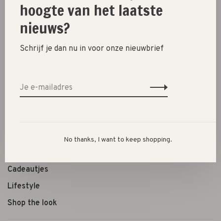
hoogte van het laatste
Deel dit product:
Facebook
Twitter
Pinterest
E-mail
nieuws?
Schrijf je dan nu in voor onze nieuwbrief
New
SALE 30%
SALE 60%
Kleding
No thanks, I want to keep shopping.
Schoenen
Cadeautjes
Lifestyle
Shop the look