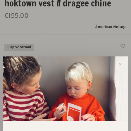
hoktown vest // dragee chine
€155,00
American Vintage
1 Op voorraad
rose teddy jas
✕
Size :
5
7
9
11
13
3
-
+
Aantal: