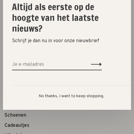
Toevoegen aan winkelwagen
Altijd als eerste op de
hoogte van het laatste
Size guide
nieuws?
Deel dit product:
Facebook
Twitter
Pinterest
E-mail
Schrijf je dan nu in voor onze nieuwbrief
New
SALE 30%
SALE 60%
No thanks, I want to keep shopping.
Kleding
Schoenen
Cadeautjes