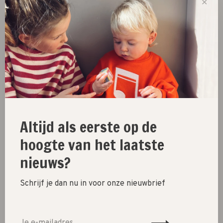
✕
Kies een product
Deel dit product:
Facebook
Twitter
Pinterest
E-mail
Altijd als eerste op de
New
hoogte van het laatste
SALE 30%
nieuws?
SALE 60%
Schrijf je dan nu in voor onze nieuwbrief
Kleding
Schoenen
Cadeautjes