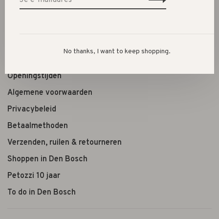
Lifestyle
Shop the look
No thanks, I want to keep shopping.
Over ons
Openingstijden
Algemene voorwaarden
Privacybeleid
Betaalmethoden
Verzenden, ruilen & retourneren
Shoppen in Den Bosch
Petozzi 10 jaar
To do in Den Bosch