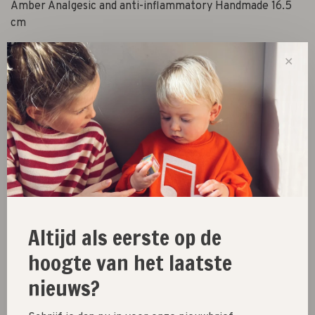
Amber Analgesic and anti-inflammatory Handmade 16.5
cm
✕
-
+
Aantal:
Toevoegen aan winkelwagen
Size guide
Deel dit product:
Facebook
Twitter
Pinterest
E-mail
Altijd als eerste op de
hoogte van het laatste
nieuws?
New