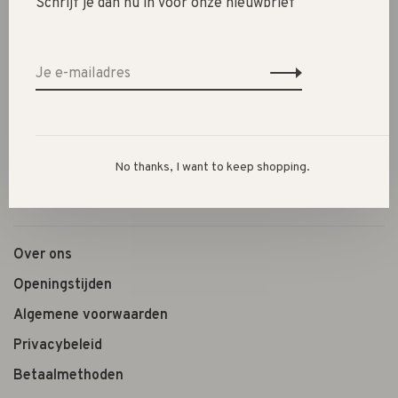
Schrijf je dan nu in voor onze nieuwbrief
SALE 30%
SALE 60%
Kleding
Schoenen
Cadeautjes
Lifestyle
No thanks, I want to keep shopping.
Shop the look
Over ons
Openingstijden
Algemene voorwaarden
Privacybeleid
Betaalmethoden