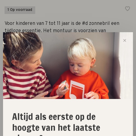
1 Op voorraad
Voor kinderen van 7 tot 11 jaar is de #d zonnebril een
tijdloze essentie. Het montuur is voorzien van
gepolariseerde lenzen voor maximale UV-bescherming.
✕
-
+
Aantal:
Toevoegen aan winkelwagen
Size guide
Altijd als eerste op de
Deel dit product:
Facebook
Twitter
Pinterest
E-mail
hoogte van het laatste