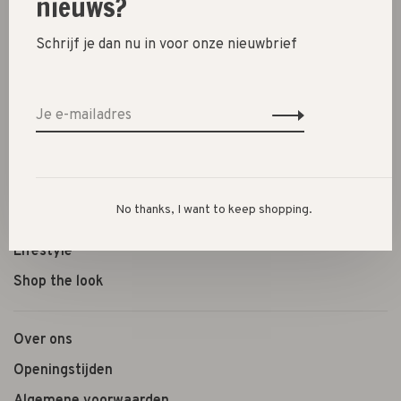
nieuws?
Schrijf je dan nu in voor onze nieuwbrief
New
SALE 30%
SALE 60%
Kleding
Schoenen
No thanks, I want to keep shopping.
Cadeautjes
Lifestyle
Shop the look
Over ons
Openingstijden
Algemene voorwaarden