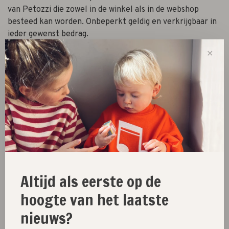
van Petozzi die zowel in de winkel als in de webshop
besteed kan worden. Onbeperkt geldig en verkrijgbaar in
ieder gewenst bedrag.
✕
-
+
Aantal:
Toevoegen aan winkelwagen
Size guide
Deel dit product:
Facebook
Twitter
Pinterest
E-mail
Altijd als eerste op de
hoogte van het laatste
nieuws?