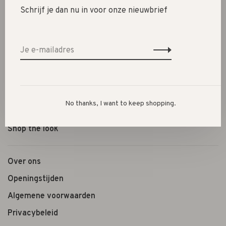
New
Schrijf je dan nu in voor onze nieuwbrief
SALE 30%
SALE 60%
Kleding
Schoenen
Cadeautjes
No thanks, I want to keep shopping.
Lifestyle
Shop the look
Over ons
Openingstijden
Algemene voorwaarden
Privacybeleid