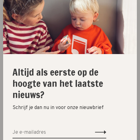
€22,99
€9,20
€19,99
€8,00
Toon 1 - 4 van 4
New
Altijd als eerste op de
SALE 30%
hoogte van het laatste
SALE 60%
nieuws?
Kleding
Schrijf je dan nu in voor onze nieuwbrief
Schoenen
Cadeautjes
Lifestyle