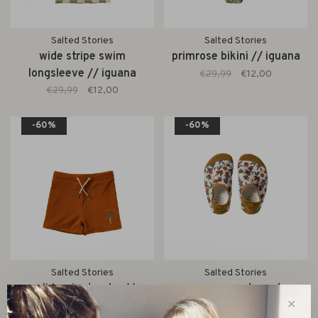
Salted Stories
Salted Stories
wide stripe swim
primrose bikini // iguana
longsleeve // iguana
€29,99
€12,00
€29,99
€12,00
-60%
-60%
Salted Stories
Salted Stories
solid swim trunks //
pommegrenate water
✕
bombay brown
shoes // white swan