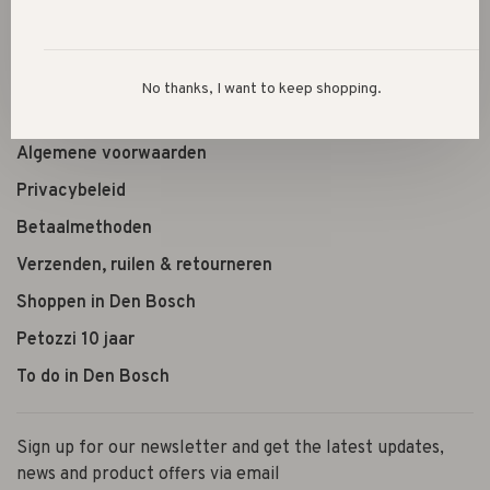
Shop the look
Over ons
No thanks, I want to keep shopping.
Openingstijden
Algemene voorwaarden
Privacybeleid
Betaalmethoden
Verzenden, ruilen & retourneren
Shoppen in Den Bosch
Petozzi 10 jaar
To do in Den Bosch
Sign up for our newsletter and get the latest updates,
news and product offers via email