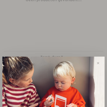
Geen producten gevonden!...
Toon 1 - 0 van 0
✕
New
SALE 30%
SALE 60%
Kleding