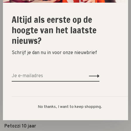
Schoenen
Altijd als eerste op de
Cadeautjes
hoogte van het laatste
Lifestyle
nieuws?
Shop the look
Schrijf je dan nu in voor onze nieuwbrief
Over ons
Openingstijden
Algemene voorwaarden
Privacybeleid
Betaalmethoden
Verzenden, ruilen & retourneren
No thanks, I want to keep shopping.
Shoppen in Den Bosch
Petozzi 10 jaar