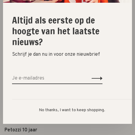
Schoenen
Altijd als eerste op de
Cadeautjes
hoogte van het laatste
Lifestyle
nieuws?
Shop the look
Schrijf je dan nu in voor onze nieuwbrief
Over ons
Openingstijden
Algemene voorwaarden
Privacybeleid
Betaalmethoden
Verzenden, ruilen & retourneren
No thanks, I want to keep shopping.
Shoppen in Den Bosch
Petozzi 10 jaar