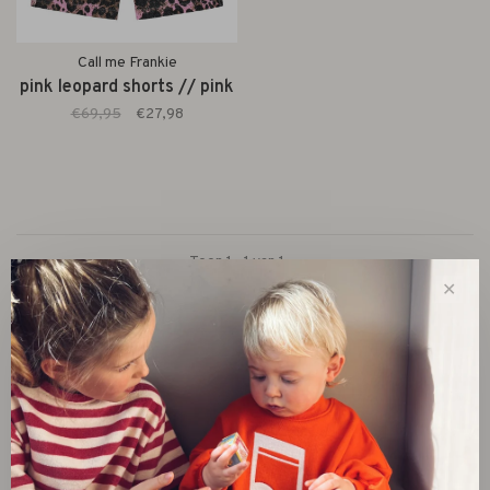
Call me Frankie
pink leopard shorts // pink
€69,95
€27,98
Toon 1 - 1 van 1
✕
New
SALE 30%
SALE 60%
Kleding