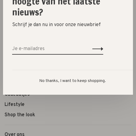
hoogte van het laatste
Deel dit product:
Facebook
Twitter
Pinterest
E-mail
nieuws?
Schrijf je dan nu in voor onze nieuwbrief
New
SALE 30%
SALE 60%
Kleding
No thanks, I want to keep shopping.
Schoenen
Cadeautjes
Lifestyle
Shop the look
Over ons