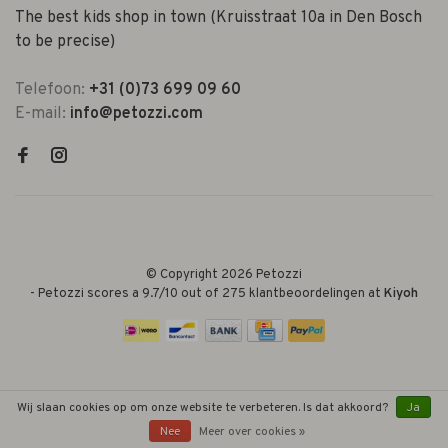
The best kids shop in town (Kruisstraat 10a in Den Bosch
to be precise)
Telefoon:
+31 (0)73 699 09 60
E-mail:
info@petozzi.com
© Copyright 2026 Petozzi
-
Petozzi
scores a
9.7
/
10
out of
275
klantbeoordelingen at
Kiyoh
Wij slaan cookies op om onze website te verbeteren. Is dat akkoord?
Ja
Nee
Meer over cookies »