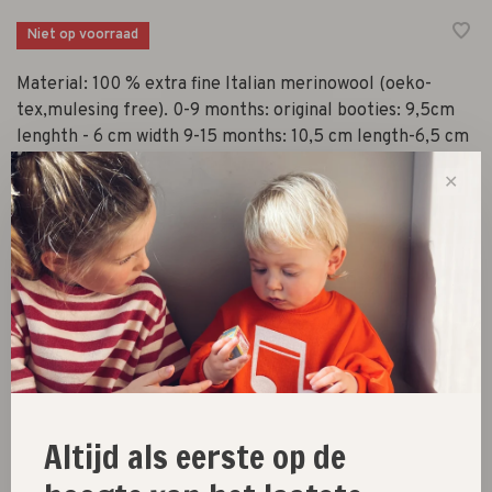
Niet op voorraad
Material: 100 % extra fine Italian merinowool (oeko-
tex,mulesing free). 0-9 months: original booties: 9,5cm
lenghth - 6 cm width 9-15 months: 10,5 cm length-6,5 cm
width
✕
Size :
original (0-9m)
9-15m
Niet op voorraad
Size guide
Altijd als eerste op de