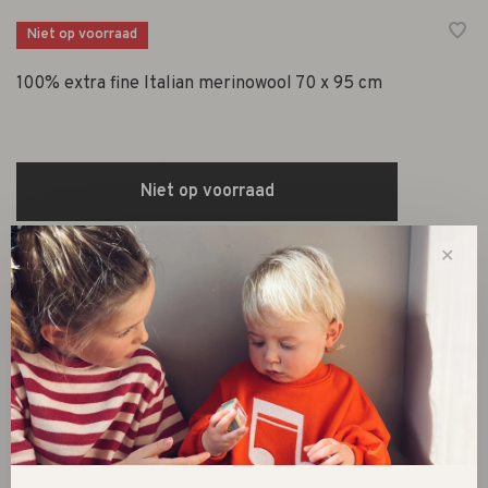
Niet op voorraad
100% extra fine Italian merinowool 70 x 95 cm
Niet op voorraad
Size guide
✕
Deel dit product:
Facebook
Twitter
Pinterest
E-mail
Beschrijving