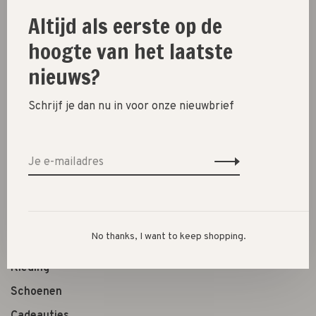
Warm blanket in rib knit technique.This is a medium thick
Altijd als eerste op de
blanket, suits for everyone with the big range of colours
hoogte van het laatste
100% extra fine Italian merinowool
70 x 95 cm
nieuws?
Schrijf je dan nu in voor onze nieuwbrief
New
SALE 30%
No thanks, I want to keep shopping.
SALE 60%
Kleding
Schoenen