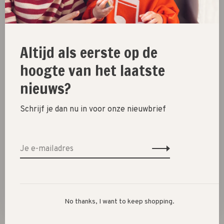
isolerende wand blijft soep, havermout of yoghurt
langdurig op temperatuur.
De beker is compact, lekvrij en voorzien van een
Altijd als eerste op de
ingebouwde lepel
, waardoor hij ideaal is voor werk, school
of reizen. Gemaakt van duurzame, BPA-vrije materialen
hoogte van het laatste
en eenvoudig mee te nemen in je tas.
nieuws?
Een slimme oplossing voor maaltijden onderweg, zonder
Schrijf je dan nu in voor onze nieuwbrief
knoeien.
No thanks, I want to keep shopping.
New