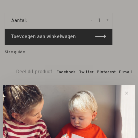
-
+
Aantal:
Toevoegen aan winkelwagen
Size guide
Deel dit product:
Facebook
Twitter
Pinterest
E-mail
✕
Beschrijving
De
Bao Bao Cup thermos voedselbeker
is perfect voor
wie maaltijden warm of koud wil meenemen. Dankzij de