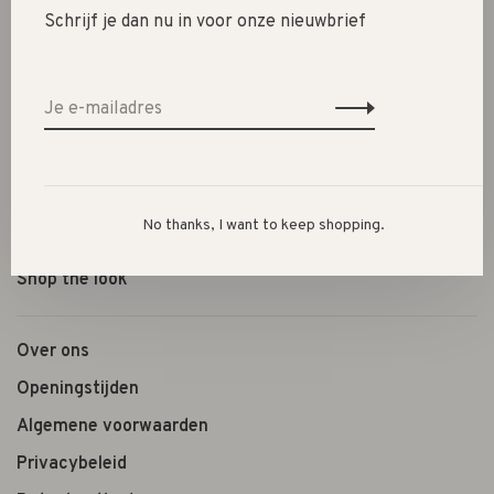
New
Schrijf je dan nu in voor onze nieuwbrief
SALE 30%
SALE 60%
Kleding
Schoenen
Cadeautjes
No thanks, I want to keep shopping.
Lifestyle
Shop the look
Over ons
Openingstijden
Algemene voorwaarden
Privacybeleid