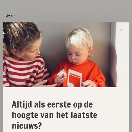
Size :
0-3m
3-6m
✕
-
+
Aantal:
Toevoegen aan winkelwagen
Size guide
Deel dit product:
Facebook
Twitter
Pinterest
E-mail
Altijd als eerste op de
hoogte van het laatste
nieuws?