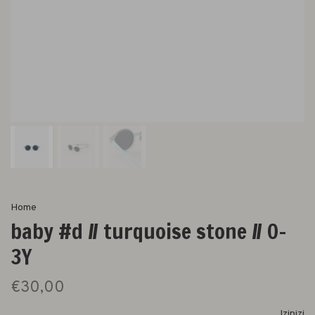
Home
baby #d // turquoise stone // 0-
3Y
€30,00
Izipizi