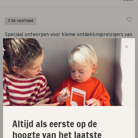
3 Op voorraad
Speciaal ontworpen voor kleine ontdekkingsreizigers van
0-3 jaar, vergezellen ze nieuwsgierige oogjes op hun
✕
allereerste avonturen en reisjes.
-
+
Aantal:
Toevoegen aan winkelwagen
Size guide
Altijd als eerste op de
Deel dit product:
hoogte van het laatste
Facebook
Twitter
Pinterest
E-mail