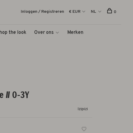
Inloggen / Registreren
€ EUR
NL
0
hop the look
Over ons
Merken
 // 0-3Y
Izipizi