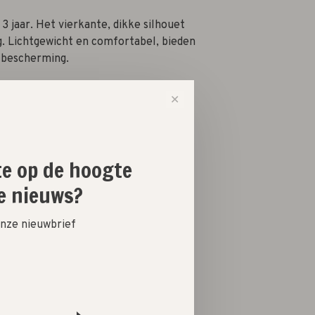
3 jaar. Het vierkante, dikke silhouet
g. Lichtgewicht en comfortabel, bieden
-bescherming.
✕
-
+
ste op de hoogte
e nieuws?
 onze nieuwbrief