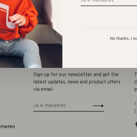
No thanks, I w
Deel
Sign up for our newsletter and get the
T
latest updates, news and product offers
(
via email
p
T
E
urneren