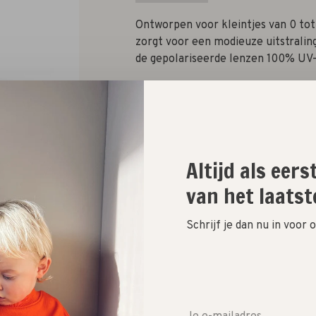
Ontworpen voor kleintjes van 0 tot 
zorgt voor een modieuze uitstralin
de gepolariseerde lenzen 100% UV
Aantal:
Altijd als eer
Toevoegen aan winkelwagen
van het laatst
Size guide
Schrijf je dan nu in voor