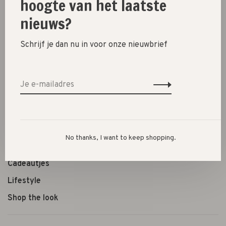
hoogte van het laatste
Deel dit product:
Facebook
Twitter
Pinterest
E-mail
nieuws?
Schrijf je dan nu in voor onze nieuwbrief
New
SALE 30%
SALE 60%
Kleding
No thanks, I want to keep shopping.
Schoenen
Cadeautjes
Lifestyle
Shop the look