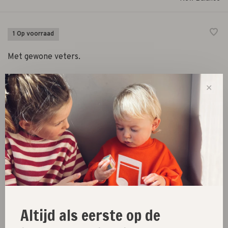
1 Op voorraad
Met gewone veters.
✕
Size :
36
37
38
39
40
-
+
Aantal:
Toevoegen aan winkelwagen
Size guide
Altijd als eerste op de