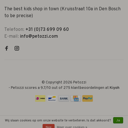
The best kids shop in town (Kruisstraat 10a in Den Bosch
to be precise)
Telefoon:
+31 (0)73 699 09 60
E-mail:
info@petozzi.com
© Copyright 2026 Petozzi
-
Petozzi
scores a
9.7
/
10
out of
275
klantbeoordelingen at
Kiyoh
Wij slaan cookies op om onze website te verbeteren. Is dat akkoord?
Ja
Nee
Meer over cookies »