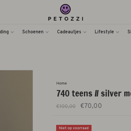
ding
Schoenen
Cadeautjes
Lifestyle
S
Home
740 teens // silver 
€70,00
€100,00
Niet op voorraad