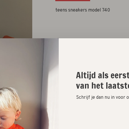
teens sneakers model 740
Size :
36
37
38
39
40
Niet op voorraad
Altijd als eer
van het laatst
Size guide
Schrijf je dan nu in voor