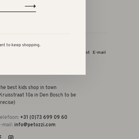
ant to keep shopping.
 dit product:
Facebook
Twitter
Pinterest
E-mail
he best kids shop in town
Kruisstraat 10a in Den Bosch to be
recise)
elefoon:
+31 (0)73 699 09 60
-mail:
info@petozzi.com