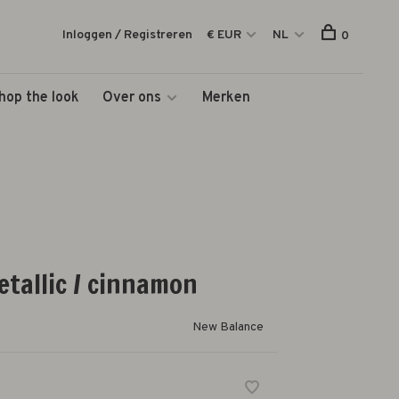
Inloggen / Registreren
€ EUR
NL
0
hop the look
Over ons
Merken
metallic / cinnamon
New Balance