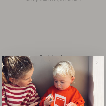
Geen producten gevonden!...
Toon 1 - 0 van 0
✕
New
SALE 30%
SALE 60%
Kleding