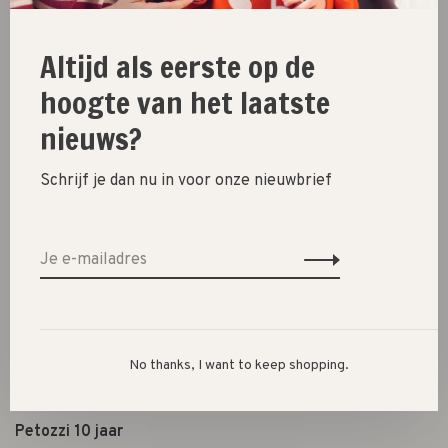
Schoenen
Altijd als eerste op de
Cadeautjes
hoogte van het laatste
Lifestyle
nieuws?
Shop the look
Schrijf je dan nu in voor onze nieuwbrief
Over ons
Openingstijden
Algemene voorwaarden
Privacybeleid
Betaalmethoden
Verzenden, ruilen & retourneren
No thanks, I want to keep shopping.
Shoppen in Den Bosch
Petozzi 10 jaar