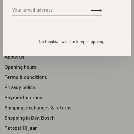
Shoes
Presents
Lifestyle
Shop the look
No thanks, I want to keep shopping.
About us
Opening hours
Terms & conditions
Privacy policy
Payment options
Shipping, exchanges & returns
Shopping in Den Bosch
Petozzi 10 jaar