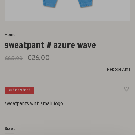
Home
sweatpant // azure wave
€26,00
€65,00
Repose Ams
Out of stock
sweatpants with small logo
Size :