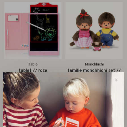
Tablo
Monchhichi
tablet // roze
familie monchhichi set //
20cm
€64,99
✕
€59,99