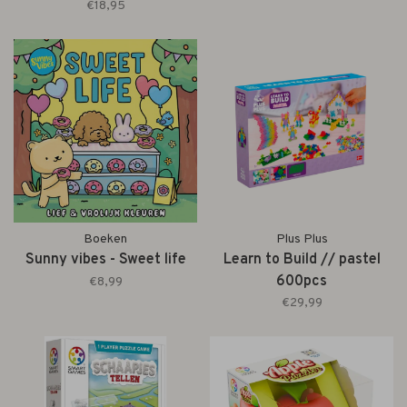
€18,95
Boeken
Plus Plus
Sunny vibes - Sweet life
Learn to Build // pastel
600pcs
€8,99
€29,99