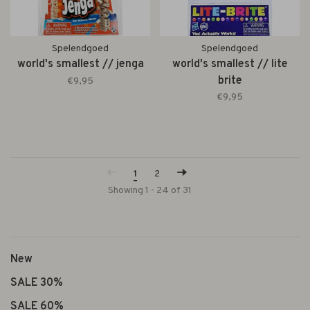
Spelendgoed
Spelendgoed
world's smallest // jenga
world's smallest // lite
brite
€9,95
€9,95
1
2
Showing 1 - 24 of 31
New
SALE 30%
SALE 60%