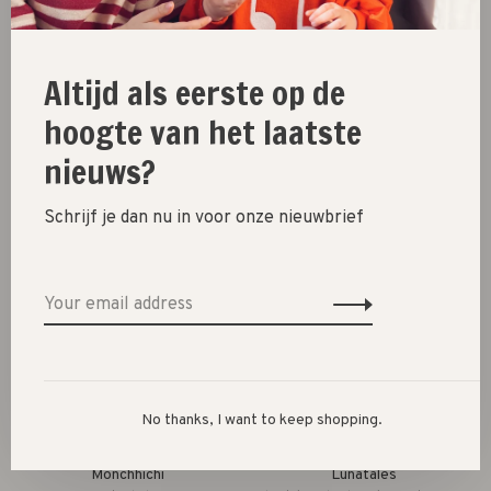
Altijd als eerste op de
Monchhichi
Monchhichi
hoogte van het laatste
in draagmand // 20cm
met minibebichhichi in
nieuws?
draagmandje // 20cm
€38,99
€49,99
Schrijf je dan nu in voor onze nieuwbrief
No thanks, I want to keep shopping.
Monchhichi
Lunatales