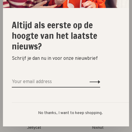
Altijd als eerste op de
Jellycat
Jellycat
hoogte van het laatste
amuseables // caprese
amuseables // pair of
nieuws?
baguette
olives
€38,00
€48,00
Schrijf je dan nu in voor onze nieuwbrief
No thanks, I want to keep shopping.
Jellycat
Nixnut