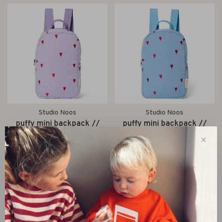
Studio Noos
Studio Noos
puffy mini backpack //
puffy mini backpack //
purple hearts
light blue hearts
✕
€44,95
€44,95