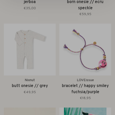
jerboa
born onesie // ecru
speckle
€35,00
€59,95
Nixnut
LOVEissue
butt onesie // grey
bracelet // happy smiley
fuchsia/purple
€49,95
€18,95