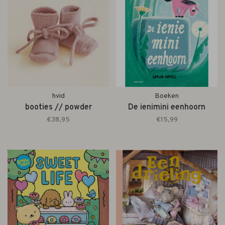
hvid
Boeken
booties // powder
De ienimini eenhoorn
€38,95
€15,99