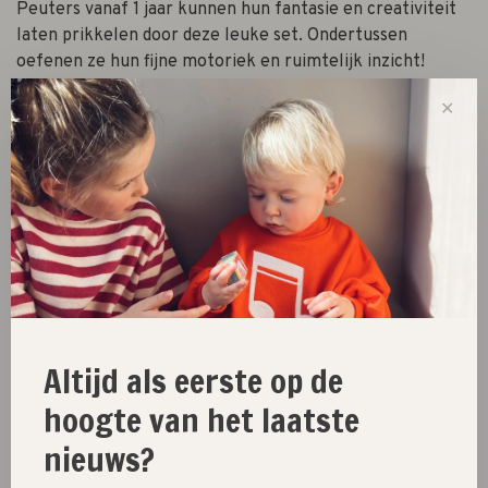
Peuters vanaf 1 jaar kunnen hun fantasie en creativiteit
laten prikkelen door deze leuke set. Ondertussen
oefenen ze hun fijne motoriek en ruimtelijk inzicht!
✕
-
+
Quantity:
Add to cart
Size guide
Share this product:
Facebook
Twitter
Pinterest
Email
Altijd als eerste op de
hoogte van het laatste
nieuws?