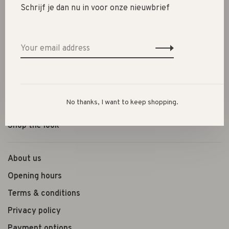
New
Schrijf je dan nu in voor onze nieuwbrief
SALE 30%
SALE 60%
Clothes
Shoes
Presents
No thanks, I want to keep shopping.
Lifestyle
Shop the look
About us
Opening hours
Terms & conditions
Privacy policy
Payment options