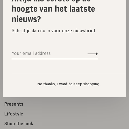
hoogte van het laatste
nieuws?
Share this product:
Facebook
Twitter
Pinterest
Email
Schrijf je dan nu in voor onze nieuwbrief
New
SALE 30%
SALE 60%
No thanks, I want to keep shopping.
Clothes
Shoes
Presents
Lifestyle
Shop the look