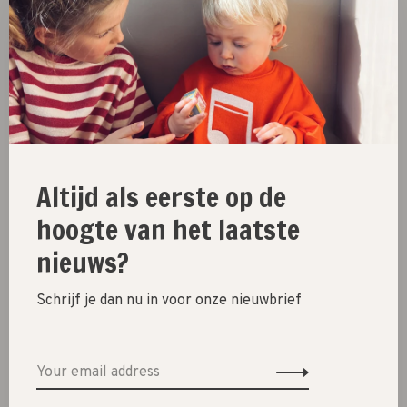
Share this product:
Facebook
Twitter
Pinterest
Email
New
Altijd als eerste op de
SALE 30%
hoogte van het laatste
SALE 60%
nieuws?
Clothes
Shoes
Schrijf je dan nu in voor onze nieuwbrief
Presents
Lifestyle
Shop the look