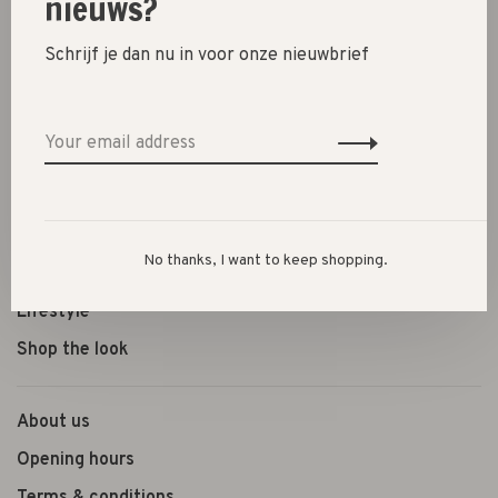
nieuws?
Schrijf je dan nu in voor onze nieuwbrief
New
SALE 30%
SALE 60%
Clothes
Shoes
No thanks, I want to keep shopping.
Presents
Lifestyle
Shop the look
About us
Opening hours
Terms & conditions