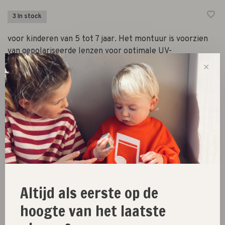
3 In stock
voor kinderen van 5 tot 7 jaar. Het montuur is voorzien
van gepolariseerde lenzen voor optimale UV-
bescherming.
✕
-
+
Quantity:
Add to cart
Size guide
Altijd als eerste op de
Share this product:
Facebook
Twitter
Pinterest
Email
hoogte van het laatste