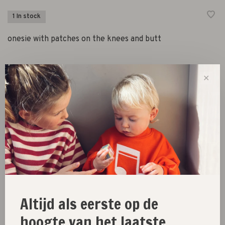
1 In stock
onesie with patches on the knees and butt
✕
Size :
50
56
62
-
+
Quantity:
Add to cart
Size guide
Altijd als eerste op de
hoogte van het laatste
Share this product:
Facebook
Twitter
Pinterest
Email