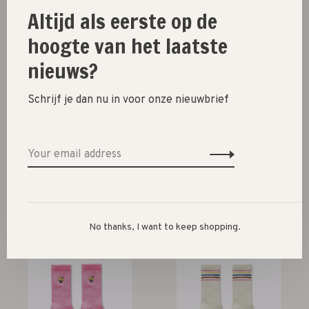
Altijd als eerste op de
-30%
-30%
hoogte van het laatste
nieuws?
Schrijf je dan nu in voor onze nieuwbrief
Sproet & sprout
Sproet & sprout
socks ice cream champ //
socks ice cream // off-
off-white
white
€13,00
€9,10
€13,00
€9,10
No thanks, I want to keep shopping.
-30%
-30%