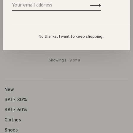
Smikkels
RVS fruitbakje 420ml //
groen
€16,95
No thanks, I want to keep shopping.
Showing 1 - 9 of 9
New
SALE 30%
SALE 60%
Clothes
Shoes