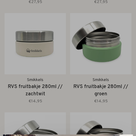
€27,95
€27,95
Smikkels
Smikkels
RVS fruitbakje 280ml //
RVS fruitbakje 280ml //
zachtwit
groen
€14,95
€14,95