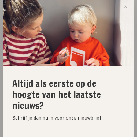
✕
Smikkels
Smikkels
RVS fruitbakje 280ml //
RVS fruitbakje 420ml //
roze
zachtwit
€14,95
€16,95
Altijd als eerste op de
hoogte van het laatste
nieuws?
Schrijf je dan nu in voor onze nieuwbrief