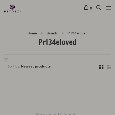
0
Home
Brands
PrI34eloved
PrI34eloved
Sort by: