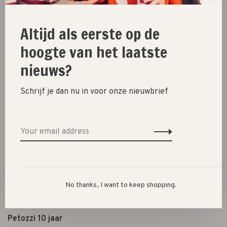
Shoes
Altijd als eerste op de
Presents
hoogte van het laatste
Lifestyle
nieuws?
Shop the look
Schrijf je dan nu in voor onze nieuwbrief
About us
Opening hours
Terms & conditions
Privacy policy
Payment options
Shipping, exchanges & returns
No thanks, I want to keep shopping.
Shopping in Den Bosch
Petozzi 10 jaar