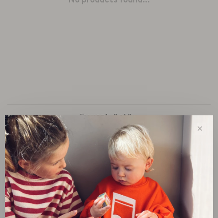
No products found...
Showing 1 - 0 of 0
✕
New
SALE 30%
SALE 60%
Clothes